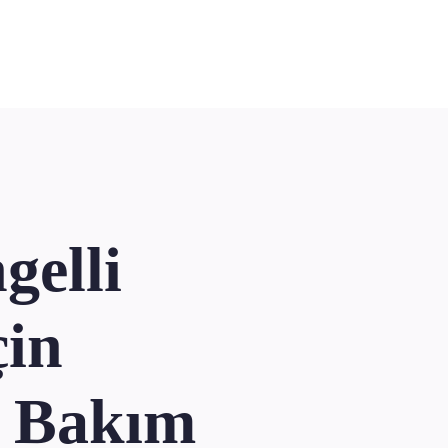
gelli
çin
ir Bakım