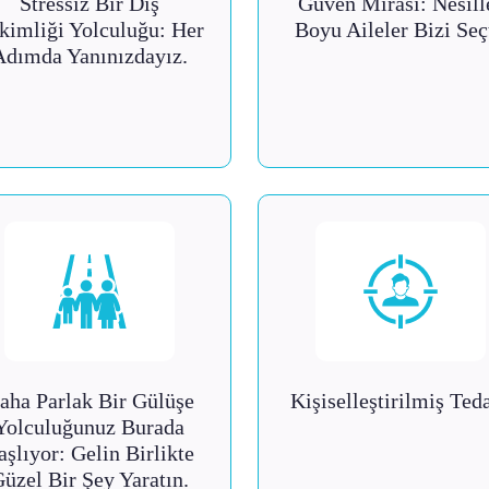
Stressiz Bir Diş
Güven Mirası: Nesill
kimliği Yolculuğu: Her
Boyu Aileler Bizi Seçt
Adımda Yanınızdayız.
aha Parlak Bir Gülüşe
Kişiselleştirilmiş Ted
Yolculuğunuz Burada
aşlıyor: Gelin Birlikte
üzel Bir Şey Yaratın.