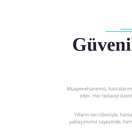
Güvenil
Muayenehanemiz, hastalarımızın
eder. Her tedaviyi özen
Yılların tecrübesiyle, hast
yaklaşımımız sayesinde, hem 