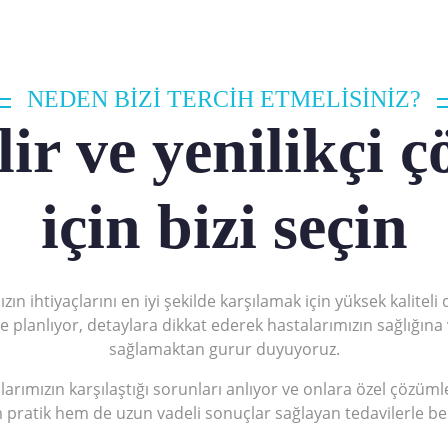
NEDEN BİZİ TERCİH ETMELİSİNİZ?
ir ve yenilikçi 
için bizi seçin
 ihtiyaçlarını en iyi şekilde karşılamak için yüksek kaliteli
le planlıyor, detaylara dikkat ederek hastalarımızın sağlığın
sağlamaktan gurur duyuyoruz.
alarımızın karşılaştığı sorunları anlıyor ve onlara özel çözü
pratik hem de uzun vadeli sonuçlar sağlayan tedavilerle bek