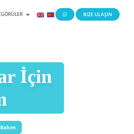
ÇGÖRÜLER
BIZE ULAŞIN
ar İçin
m
ir Bakım