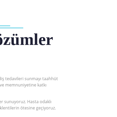
çözümler
 diş tedavileri sunmayı taahhüt
a ve memnuniyetine katkı
mler sunuyoruz. Hasta odaklı
lentilerin ötesine geçiyoruz.